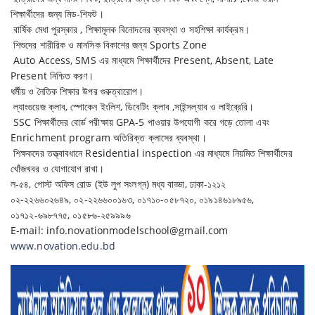
শিক্ষার্থীদের জন্য মিড-শিফট।
বার্ষিক মেধা পুরস্কার , শিক্ষামূলক বিনোদনের ব্যবস্থা ও সহশিক্ষা কার্যক্রম।
শিশুদের শারীরিক ও মানসিক বিকাশের জন্য Sports Zone
Auto Access, SMS এর মাধ্যমে শিক্ষার্থীদের Present, Absent, Late
Present নিশ্চিত করণ।
ধর্মীয় ও নৈতিক শিক্ষার উপর গুরুত্বারোপ।
ল্যাংগুয়েজ ক্লাব, স্পোকেন ইংলিশ, ডিবেটিং ক্লাব ,সাইন্সল্যাব ও লাইব্রেরি।
SSC শিক্ষার্থীদের বোর্ড পরীক্ষায় GPA-5 পাওয়ার উপযোগী করে গড়ে তোলা এবং
Enrichment program অতিরিক্ত ক্লাসের ব্যবস্থা।
শিক্ষকদের তত্ত্বাবধানে Residential inspection এর মাধ্যমে নিয়মিত শিক্ষার্থীদের
খোঁজখবর ও যোগাযোগ রাখা।
ল-৫৪, পোস্ট অফিস রোড (ইউ লুপ সংলগ্ন) মধ্য বাড্ডা, ঢাকা-১২১২
০২-২২৬৬০২৬৪৯, ০২-২২৬৬০০১৬৩, ০১৭১০-০৫৮৭২০, ০১৯১৪৬১৮৯৫৬,
০১৭১২-৬৯৮৭৭৫, ০১৫৮৬-২৫৯৯৯৬
E-mail: info.novationmodelschool@gmail.com
www.novation.edu.bd