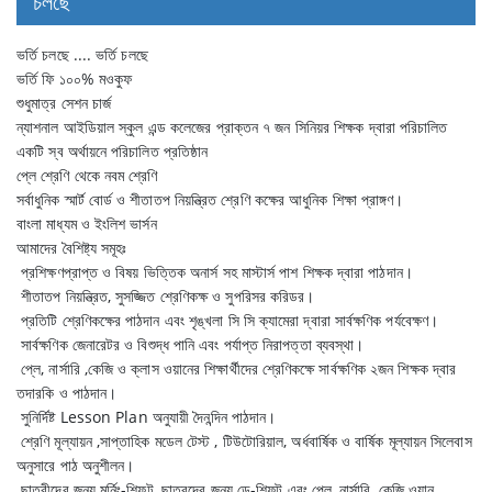
চলছে
ভর্তি চলছে .... ভর্তি চলছে
ভর্তি ফি ১০০% মওকুফ
শুধুমাত্র সেশন চার্জ
ন্যাশনাল আইডিয়াল স্কুল এন্ড কলেজের প্রাক্তন ৭ জন সিনিয়র শিক্ষক দ্বারা পরিচালিত
একটি স্ব অর্থায়নে পরিচালিত প্রতিষ্ঠান
প্লে শ্রেণি থেকে নবম শ্রেণি
সর্বাধুনিক স্মার্ট বোর্ড ও শীতাতপ নিয়ন্ত্রিত শ্রেণি কক্ষের আধুনিক শিক্ষা প্রাঙ্গণ।
বাংলা মাধ্যম ও ইংলিশ ভার্সন
আমাদের বৈশিষ্ট্য সমূহঃ
প্রশিক্ষণপ্রাপ্ত ও বিষয় ভিত্তিক অনার্স সহ মাস্টার্স পাশ শিক্ষক দ্বারা পাঠদান।
শীতাতপ নিয়ন্ত্রিত, সুসজ্জিত শ্রেণিকক্ষ ও সুপরিসর করিডর।
প্রতিটি শ্রেণিকক্ষের পাঠদান এবং শৃঙ্খলা সি সি ক্যামেরা দ্বারা সার্বক্ষণিক পর্যবেক্ষণ।
সার্বক্ষণিক জেনারেটর ও বিশুদ্ধ পানি এবং পর্যাপ্ত নিরাপত্তা ব্যবস্থা।
প্লে, নার্সারি ,কেজি ও ক্লাস ওয়ানের শিক্ষার্থীদের শ্রেণিকক্ষে সার্বক্ষণিক ২জন শিক্ষক দ্বার
তদারকি ও পাঠদান।
সুনির্দিষ্ট Lesson Plan অনুযায়ী দৈনন্দিন পাঠদান।
শ্রেণি মূল্যায়ন ,সাপ্তাহিক মডেল টেস্ট , টিউটোরিয়াল, অর্ধবার্ষিক ও বার্ষিক মূল্যায়ন সিলেবাস
অনুসারে পাঠ অনুশীলন।
ছাত্রীদের জন্য মর্নিং-শিফট, ছাত্রদের জন্য ডে-শিফট এবং প্লে, নার্সারি ,কেজি ওয়ান