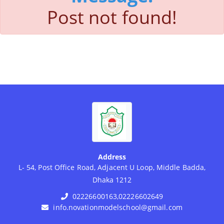
Post not found!
Address
L- 54, Post Office Road, Adjacent U Loop, Middle Badda,
Dhaka 1212
02226600163,02226602649
info.novationmodelschool@gmail.com