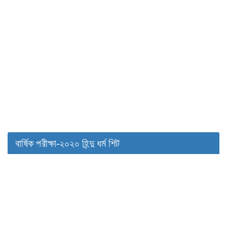
বার্ষিক পরীক্ষা-২০২০ হিন্দু ধর্ম শিট