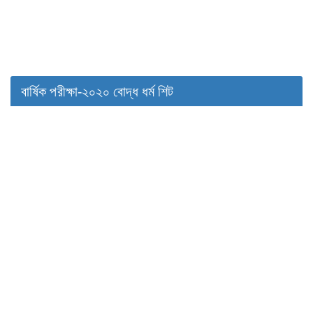
বার্ষিক পরীক্ষা-২০২০ বোদ্ধ ধর্ম শিট