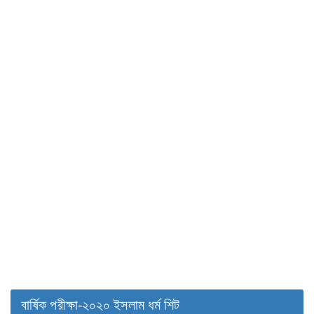
বার্ষিক পরীক্ষা-২০২০ ইসলাম ধর্ম শিট