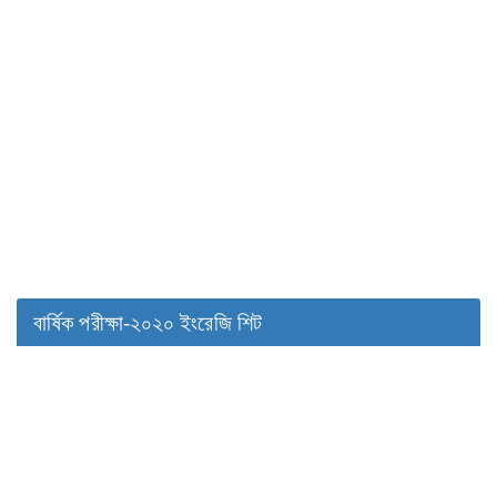
বার্ষিক পরীক্ষা-২০২০ ইংরেজি শিট